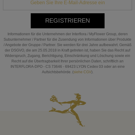
REGISTRIEREN
Informationen für die Unternehmen der Interflora / MyFlower Group, deren
Subunternehmer / Partner für die Zusendung von Informationen über Produkte
/ Angebote der Gruppe / Partner. Sie werden für drei Jahre aufbewahrt. Gemäß
der DSGVO, die am 25.05.2018 in Kraft getreten ist, haben Sie das Recht auf
Widerspruch, Zugang, Berichtigung, Einschränkung und Löschung sowie ein
Recht auf die Übertragbarkeit Ihrer persönlichen Daten, schriftlich an
INTERFLORA-DPO - CS 73646 - 69423 LYON Cedex 03 oder an eine
Aufsichtsbehörde. (
siehe CGV
).