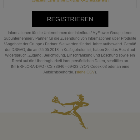
REGISTRIEREN
Informationen für die Unternehmen der Interflora / MyFlower Group, deren
Subunternehmer / Partner für die Zusendung von Informationen über Produkte
/ Angebote der Gruppe / Partner. Sie werden für drei Jahre aufbewahrt. Gemäß
der DSGVO, die am 25.05.2018 in Kraft getreten ist, haben Sie das Recht auf
Widerspruch, Zugang, Berichtigung, Einschränkung und Löschung sowie ein
Recht auf die Übertragbarkeit Ihrer persönlichen Daten, schriftlich an
INTERFLORA-DPO - CS 73646 - 69423 LYON Cedex 03 oder an eine
Aufsichtsbehörde. (
siehe CGV
).