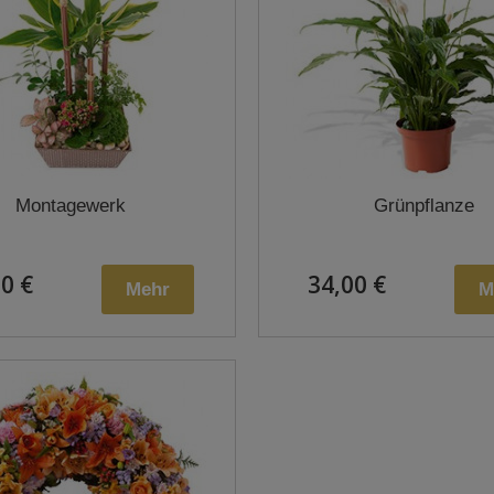
Montagewerk
Grünpflanze
0 €
34,00 €
Mehr
M