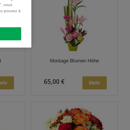
", vous
us pouvez à
t
Montage Blumen Höhe
65,00 €
ehr
Mehr