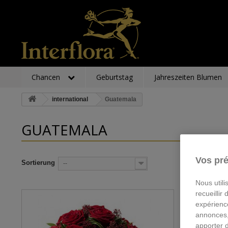
Chancen
Geburtstag
Jahreszeiten Blumen
international
Guatemala
GUATEMALA
Vos pré
Sortierung
--
Nous utili
recueillir
expérienc
annonces,
apporter 