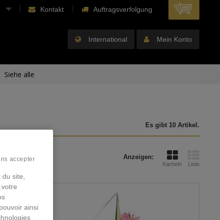
Kontakt
Auftragsverfolgung
International
Mein Konto
Siehe alle
Es gibt 10 Artikel.
Anzeigen:
ans accepter
Kacheln
Liste
 du site,
 votre
os
pouvoir ainsi
chnologies