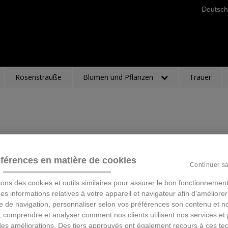
Deutsch
Rosensträuße
Blumen und Pflanzen
Trauer
férences en matière de cookies
Continuer s
sons des cookies et outils similaires pour assurer le bon fonctionnement
 des informations relatives à votre appareil et navigateur afin d'améliorer
e de navigation, personnaliser selon vos préférences son contenu et n
 comprendre et analyser comment nos clients utilisent nos services et 
des améliorations. Des tiers approuvés ont également recours à ces te