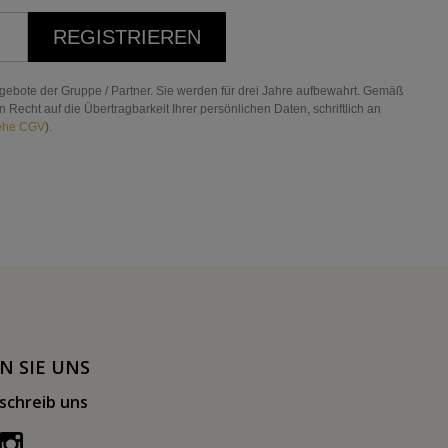
REGISTRIEREN
gebote der Gruppe / Partner. Sie werden für drei Jahre aufbewahrt. Gemäß
echt auf die Übertragbarkeit Ihrer persönlichen Daten, schriftlich an
ehe CGV
).
N SIE UNS
schreib uns