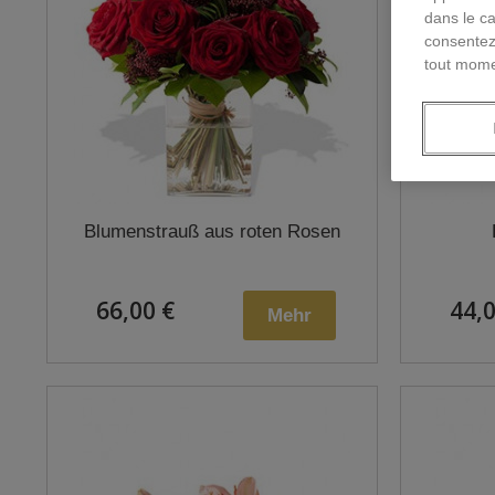
dans le ca
consentez
tout mome
Blumenstrauß aus roten Rosen
66,00 €
44,0
Mehr