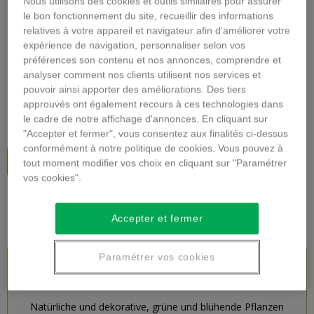
Nous utilisons des cookies et outils similaires pour assurer
Vergrößern
le bon fonctionnement du site, recueillir des informations
relatives à votre appareil et navigateur afin d'améliorer votre
expérience de navigation, personnaliser selon vos
BLÜHENDE PFLANZE
préférences son contenu et nos annonces, comprendre et
analyser comment nos clients utilisent nos services et
Beschreibung
pouvoir ainsi apporter des améliorations. Des tiers
approuvés ont également recours à ces technologies dans
65,00 €
inkl. MwSt.
le cadre de notre affichage d'annonces. En cliquant sur
"Accepter et fermer", vous consentez aux finalités ci-dessus
conformément à notre politique de cookies. Vous pouvez à
In den Warenkorb
tout moment modifier vos choix en cliquant sur "Paramétrer
vos cookies".
Accepter et fermer
Paramétrer vos cookies
PRODUKTBESCHREIBUNG
Natürliche und dekorative, grüne und blühende Pflanzen