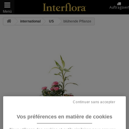
Auftragsver
Menü
international
US
blühende Pflanze
Continuer sans accepter
Vos préférences en matière de cookies