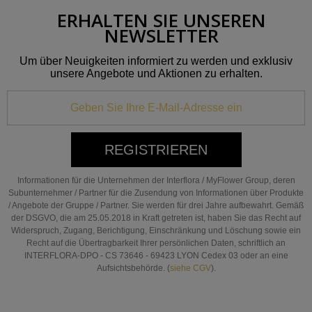
ERHALTEN SIE UNSEREN
NEWSLETTER
Um über Neuigkeiten informiert zu werden und exklusiv
unsere Angebote und Aktionen zu erhalten.
REGISTRIEREN
Informationen für die Unternehmen der Interflora / MyFlower Group, deren
Subunternehmer / Partner für die Zusendung von Informationen über Produkte
/ Angebote der Gruppe / Partner. Sie werden für drei Jahre aufbewahrt. Gemäß
der DSGVO, die am 25.05.2018 in Kraft getreten ist, haben Sie das Recht auf
Widerspruch, Zugang, Berichtigung, Einschränkung und Löschung sowie ein
Recht auf die Übertragbarkeit Ihrer persönlichen Daten, schriftlich an
INTERFLORA-DPO - CS 73646 - 69423 LYON Cedex 03 oder an eine
Aufsichtsbehörde. (
siehe CGV
).