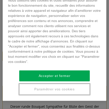
Nous utilisons des cookies et outils similaires pour assurer
Vergrößern
le bon fonctionnement du site, recueillir des informations
relatives à votre appareil et navigateur afin d'améliorer votre
expérience de navigation, personnaliser selon vos
TRAUER BLUMENSTRAUSS
préférences son contenu et nos annonces, comprendre et
analyser comment nos clients utilisent nos services et
Beschreibung
pouvoir ainsi apporter des améliorations. Des tiers
approuvés ont également recours à ces technologies dans
60,00 €
inkl. MwSt.
le cadre de notre affichage d'annonces. En cliquant sur
"Accepter et fermer", vous consentez aux finalités ci-dessus
conformément à notre politique de cookies. Vous pouvez à
In den Warenkorb
tout moment modifier vos choix en cliquant sur "Paramétrer
vos cookies".
Accepter et fermer
Paramétrer vos cookies
PRODUKTBESCHREIBUNG
Dieser runde Bouquet Sympathie für Blüte den Geist der