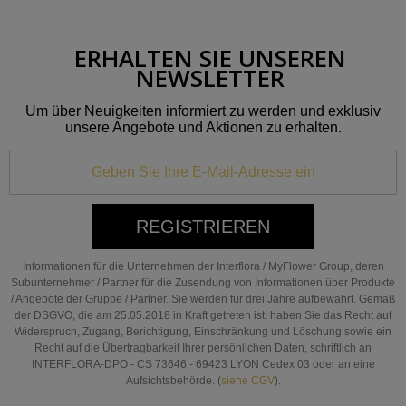
ERHALTEN SIE UNSEREN
NEWSLETTER
Um über Neuigkeiten informiert zu werden und exklusiv
unsere Angebote und Aktionen zu erhalten.
REGISTRIEREN
Informationen für die Unternehmen der Interflora / MyFlower Group, deren
Subunternehmer / Partner für die Zusendung von Informationen über Produkte
/ Angebote der Gruppe / Partner. Sie werden für drei Jahre aufbewahrt. Gemäß
der DSGVO, die am 25.05.2018 in Kraft getreten ist, haben Sie das Recht auf
Widerspruch, Zugang, Berichtigung, Einschränkung und Löschung sowie ein
Recht auf die Übertragbarkeit Ihrer persönlichen Daten, schriftlich an
INTERFLORA-DPO - CS 73646 - 69423 LYON Cedex 03 oder an eine
Aufsichtsbehörde. (
siehe CGV
).