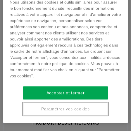
Nous utilisons des cookies et outils similaires pour assurer
Vergrößern
le bon fonctionnement du site, recueillir des informations
relatives à votre appareil et navigateur afin d'améliorer votre
GENÄHTE BLUMEN
expérience de navigation, personnaliser selon vos
préférences son contenu et nos annonces, comprendre et
MONTAGE
analyser comment nos clients utilisent nos services et
pouvoir ainsi apporter des améliorations. Des tiers
Beschreibung
approuvés ont également recours à ces technologies dans
le cadre de notre affichage d'annonces. En cliquant sur
38,00 €
inkl. MwSt.
"Accepter et fermer", vous consentez aux finalités ci-dessus
conformément à notre politique de cookies. Vous pouvez à
tout moment modifier vos choix en cliquant sur "Paramétrer
vos cookies".
In den Warenkorb
Accepter et fermer
Paramétrer vos cookies
PRODUKTBESCHREIBUNG