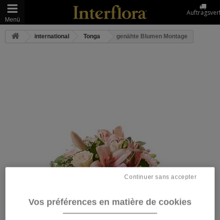
Auftragsver
Menü
international
Tonga
genähte Blumen Montage
Continuer sans accepter
Vos préférences en matière de cookies