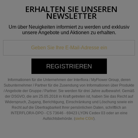
ERHALTEN SIE UNSEREN
NEWSLETTER
Um über Neuigkeiten informiert zu werden und exklusiv
unsere Angebote und Aktionen zu erhalten.
REGISTRIEREN
Informationen für die Unternehmen der Interflora / MyFlower Group, deren
Subunternehmer / Partner für die Zusendung von Informationen über Produkte
/ Angebote der Gruppe / Partner. Sie werden für drei Jahre aufbewahrt. Gemäß
der DSGVO, die am 25.05.2018 in Kraft getreten ist, haben Sie das Recht auf
Widerspruch, Zugang, Berichtigung, Einschränkung und Löschung sowie ein
Recht auf die Übertragbarkeit Ihrer persönlichen Daten, schriftlich an
INTERFLORA-DPO - CS 73646 - 69423 LYON Cedex 03 oder an eine
Aufsichtsbehörde. (
siehe CGV
).