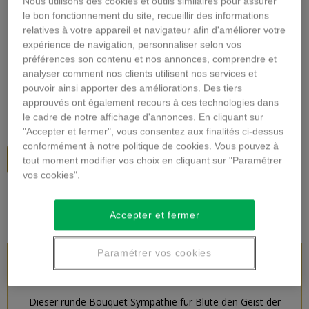
Nous utilisons des cookies et outils similaires pour assurer
Vergrößern
le bon fonctionnement du site, recueillir des informations
relatives à votre appareil et navigateur afin d'améliorer votre
expérience de navigation, personnaliser selon vos
TRAUER BLUMENSTRAUSS
préférences son contenu et nos annonces, comprendre et
analyser comment nos clients utilisent nos services et
Beschreibung
pouvoir ainsi apporter des améliorations. Des tiers
approuvés ont également recours à ces technologies dans
36,00 €
inkl. MwSt.
le cadre de notre affichage d'annonces. En cliquant sur
"Accepter et fermer", vous consentez aux finalités ci-dessus
conformément à notre politique de cookies. Vous pouvez à
In den Warenkorb
tout moment modifier vos choix en cliquant sur "Paramétrer
vos cookies".
Accepter et fermer
Paramétrer vos cookies
PRODUKTBESCHREIBUNG
Dieser runde Bouquet Sympathie für Blüte den Geist der