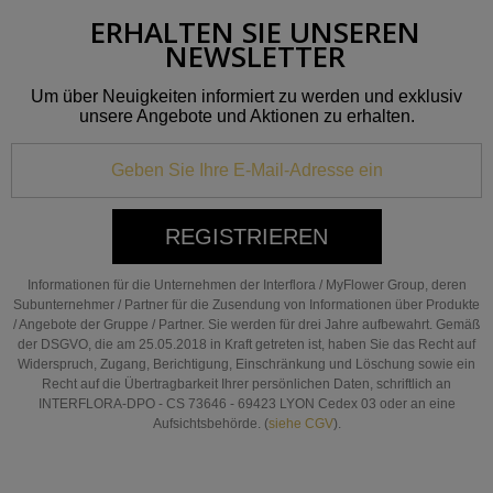
ERHALTEN SIE UNSEREN
NEWSLETTER
Um über Neuigkeiten informiert zu werden und exklusiv
unsere Angebote und Aktionen zu erhalten.
REGISTRIEREN
Informationen für die Unternehmen der Interflora / MyFlower Group, deren
Subunternehmer / Partner für die Zusendung von Informationen über Produkte
/ Angebote der Gruppe / Partner. Sie werden für drei Jahre aufbewahrt. Gemäß
der DSGVO, die am 25.05.2018 in Kraft getreten ist, haben Sie das Recht auf
Widerspruch, Zugang, Berichtigung, Einschränkung und Löschung sowie ein
Recht auf die Übertragbarkeit Ihrer persönlichen Daten, schriftlich an
INTERFLORA-DPO - CS 73646 - 69423 LYON Cedex 03 oder an eine
Aufsichtsbehörde. (
siehe CGV
).