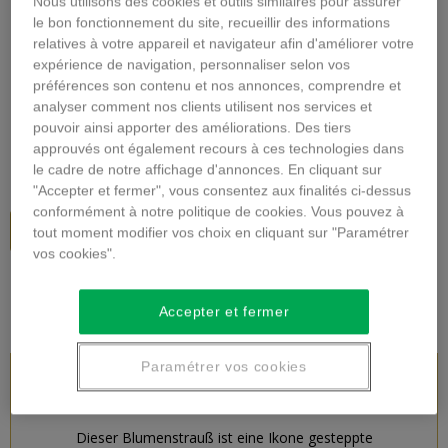
Nous utilisons des cookies et outils similaires pour assurer
Vergrößern
le bon fonctionnement du site, recueillir des informations
relatives à votre appareil et navigateur afin d'améliorer votre
expérience de navigation, personnaliser selon vos
GERBE VERNÄHT TRAUER
préférences son contenu et nos annonces, comprendre et
analyser comment nos clients utilisent nos services et
Beschreibung
pouvoir ainsi apporter des améliorations. Des tiers
approuvés ont également recours à ces technologies dans
46,00 €
inkl. MwSt.
le cadre de notre affichage d'annonces. En cliquant sur
"Accepter et fermer", vous consentez aux finalités ci-dessus
conformément à notre politique de cookies. Vous pouvez à
In den Warenkorb
tout moment modifier vos choix en cliquant sur "Paramétrer
vos cookies".
Accepter et fermer
Paramétrer vos cookies
PRODUKTBESCHREIBUNG
Dieser Blumenstrauß ist eine Ikone gesteppte