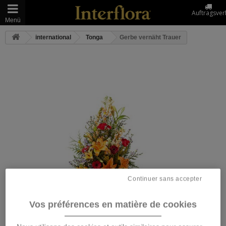
Auftragsver
Menü
international
Tonga
Gerbe vernäht Trauer
Continuer sans accepter
Vos préférences en matière de cookies