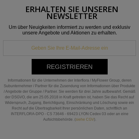
ERHALTEN SIE UNSEREN
NEWSLETTER
Um über Neuigkeiten informiert zu werden und exklusiv
unsere Angebote und Aktionen zu erhalten.
REGISTRIEREN
Informationen für die Unternehmen der Interflora / MyFlower Group, deren
Subunternehmer / Partner für die Zusendung von Informationen über Produkte
/ Angebote der Gruppe / Partner. Sie werden für drei Jahre aufbewahrt. Gemäß
der DSGVO, die am 25.05.2018 in Kraft getreten ist, haben Sie das Recht auf
Widerspruch, Zugang, Berichtigung, Einschränkung und Löschung sowie ein
Recht auf die Übertragbarkeit Ihrer persönlichen Daten, schriftlich an
INTERFLORA-DPO - CS 73646 - 69423 LYON Cedex 03 oder an eine
Aufsichtsbehörde. (
siehe CGV
).