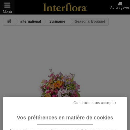
Auftragsver
Menü
international
Suriname
Seasonal Bouquet
Continuer sans accepter
Vos préférences en matière de cookies