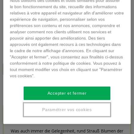
Nous utilisons des cookies et outils similaires pour assurer
Vergrößern
le bon fonctionnement du site, recueillir des informations
relatives à votre appareil et navigateur afin d'améliorer votre
expérience de navigation, personnaliser selon vos
SEASONAL BOUQUET
préférences son contenu et nos annonces, comprendre et
analyser comment nos clients utilisent nos services et
Beschreibung
pouvoir ainsi apporter des améliorations. Des tiers
approuvés ont également recours à ces technologies dans
49,00 €
inkl. MwSt.
le cadre de notre affichage d'annonces. En cliquant sur
"Accepter et fermer", vous consentez aux finalités ci-dessus
conformément à notre politique de cookies. Vous pouvez à
In den Warenkorb
tout moment modifier vos choix en cliquant sur "Paramétrer
vos cookies".
Accepter et fermer
Paramétrer vos cookies
PRODUKTBESCHREIBUNG
Was auch immer die Gelegenheit, rund Strauß Blumen der