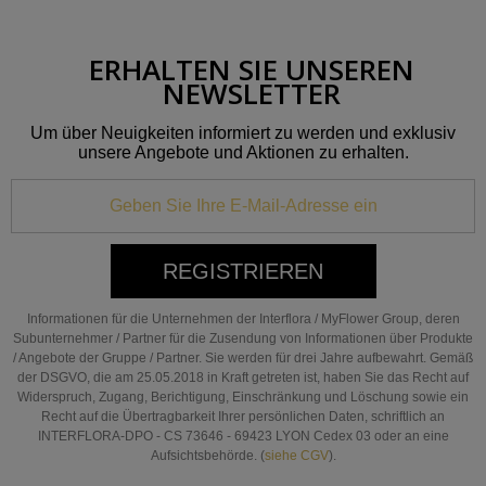
ERHALTEN SIE UNSEREN
NEWSLETTER
Um über Neuigkeiten informiert zu werden und exklusiv
unsere Angebote und Aktionen zu erhalten.
REGISTRIEREN
Informationen für die Unternehmen der Interflora / MyFlower Group, deren
Subunternehmer / Partner für die Zusendung von Informationen über Produkte
/ Angebote der Gruppe / Partner. Sie werden für drei Jahre aufbewahrt. Gemäß
der DSGVO, die am 25.05.2018 in Kraft getreten ist, haben Sie das Recht auf
Widerspruch, Zugang, Berichtigung, Einschränkung und Löschung sowie ein
Recht auf die Übertragbarkeit Ihrer persönlichen Daten, schriftlich an
INTERFLORA-DPO - CS 73646 - 69423 LYON Cedex 03 oder an eine
Aufsichtsbehörde. (
siehe CGV
).