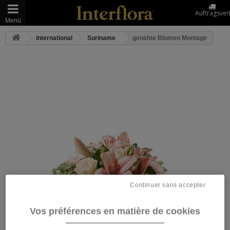
Auftragsver
Menü
international
Suriname
genähte Blumen Montage
Continuer sans accepter
Vos préférences en matière de cookies