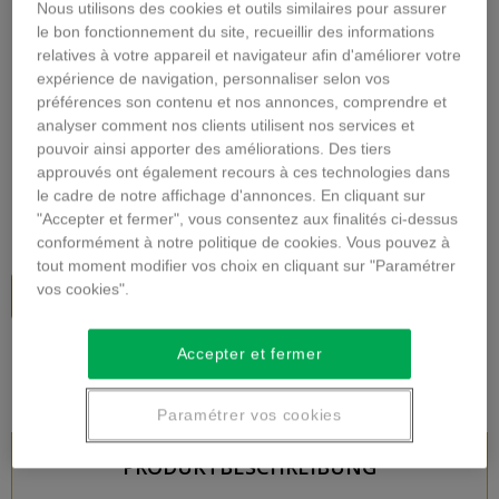
Nous utilisons des cookies et outils similaires pour assurer
Vergrößern
le bon fonctionnement du site, recueillir des informations
relatives à votre appareil et navigateur afin d'améliorer votre
GENÄHTE BLUMEN
expérience de navigation, personnaliser selon vos
préférences son contenu et nos annonces, comprendre et
MONTAGE
analyser comment nos clients utilisent nos services et
pouvoir ainsi apporter des améliorations. Des tiers
Beschreibung
approuvés ont également recours à ces technologies dans
le cadre de notre affichage d'annonces. En cliquant sur
54,00 €
inkl. MwSt.
"Accepter et fermer", vous consentez aux finalités ci-dessus
conformément à notre politique de cookies. Vous pouvez à
tout moment modifier vos choix en cliquant sur "Paramétrer
vos cookies".
In den Warenkorb
Accepter et fermer
Paramétrer vos cookies
PRODUKTBESCHREIBUNG