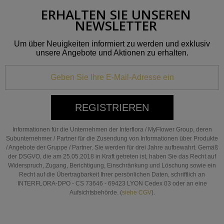
ERHALTEN SIE UNSEREN
NEWSLETTER
Um über Neuigkeiten informiert zu werden und exklusiv
unsere Angebote und Aktionen zu erhalten.
REGISTRIEREN
Informationen für die Unternehmen der Interflora / MyFlower Group, deren
Subunternehmer / Partner für die Zusendung von Informationen über Produkte
/ Angebote der Gruppe / Partner. Sie werden für drei Jahre aufbewahrt. Gemäß
der DSGVO, die am 25.05.2018 in Kraft getreten ist, haben Sie das Recht auf
Widerspruch, Zugang, Berichtigung, Einschränkung und Löschung sowie ein
Recht auf die Übertragbarkeit Ihrer persönlichen Daten, schriftlich an
INTERFLORA-DPO - CS 73646 - 69423 LYON Cedex 03 oder an eine
Aufsichtsbehörde. (
siehe CGV
).