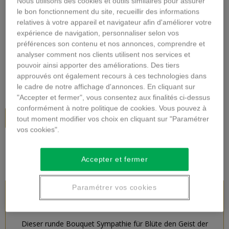
Nous utilisons des cookies et outils similaires pour assurer
Vergrößern
le bon fonctionnement du site, recueillir des informations
relatives à votre appareil et navigateur afin d'améliorer votre
expérience de navigation, personnaliser selon vos
TRAUER BLUMENSTRAUSS
préférences son contenu et nos annonces, comprendre et
analyser comment nos clients utilisent nos services et
Beschreibung
pouvoir ainsi apporter des améliorations. Des tiers
approuvés ont également recours à ces technologies dans
85,00 €
inkl. MwSt.
le cadre de notre affichage d'annonces. En cliquant sur
"Accepter et fermer", vous consentez aux finalités ci-dessus
conformément à notre politique de cookies. Vous pouvez à
In den Warenkorb
tout moment modifier vos choix en cliquant sur "Paramétrer
vos cookies".
Accepter et fermer
Paramétrer vos cookies
PRODUKTBESCHREIBUNG
Dieser runde Bouquet Sympathie für Blüte den Geist der