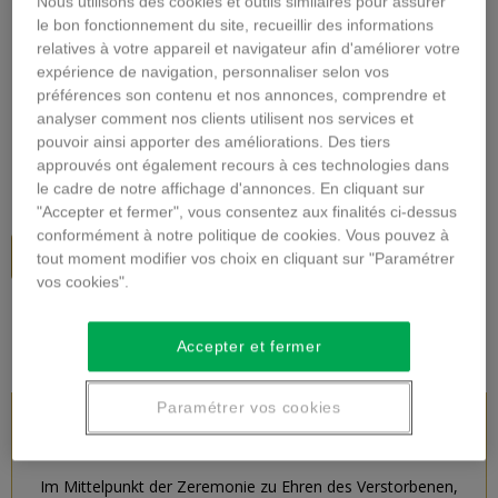
Nous utilisons des cookies et outils similaires pour assurer
Vergrößern
le bon fonctionnement du site, recueillir des informations
relatives à votre appareil et navigateur afin d'améliorer votre
expérience de navigation, personnaliser selon vos
CROWN TRAUER
préférences son contenu et nos annonces, comprendre et
analyser comment nos clients utilisent nos services et
Beschreibung
pouvoir ainsi apporter des améliorations. Des tiers
approuvés ont également recours à ces technologies dans
54,00 €
inkl. MwSt.
le cadre de notre affichage d'annonces. En cliquant sur
"Accepter et fermer", vous consentez aux finalités ci-dessus
conformément à notre politique de cookies. Vous pouvez à
In den Warenkorb
tout moment modifier vos choix en cliquant sur "Paramétrer
vos cookies".
Accepter et fermer
Paramétrer vos cookies
PRODUKTBESCHREIBUNG
Im Mittelpunkt der Zeremonie zu Ehren des Verstorbenen,