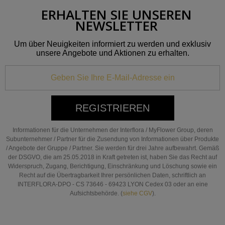
ERHALTEN SIE UNSEREN
NEWSLETTER
Um über Neuigkeiten informiert zu werden und exklusiv
unsere Angebote und Aktionen zu erhalten.
REGISTRIEREN
Informationen für die Unternehmen der Interflora / MyFlower Group, deren
Subunternehmer / Partner für die Zusendung von Informationen über Produkte
/ Angebote der Gruppe / Partner. Sie werden für drei Jahre aufbewahrt. Gemäß
der DSGVO, die am 25.05.2018 in Kraft getreten ist, haben Sie das Recht auf
Widerspruch, Zugang, Berichtigung, Einschränkung und Löschung sowie ein
Recht auf die Übertragbarkeit Ihrer persönlichen Daten, schriftlich an
INTERFLORA-DPO - CS 73646 - 69423 LYON Cedex 03 oder an eine
Aufsichtsbehörde. (
siehe CGV
).