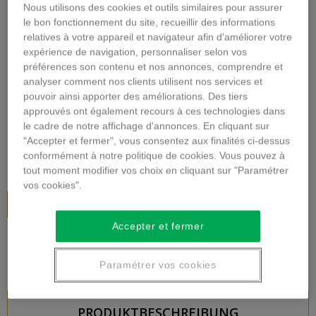
Nous utilisons des cookies et outils similaires pour assurer
le bon fonctionnement du site, recueillir des informations
Vergrößern
relatives à votre appareil et navigateur afin d'améliorer votre
expérience de navigation, personnaliser selon vos
BLUMENSTRAUSS AUS R
préférences son contenu et nos annonces, comprendre et
analyser comment nos clients utilisent nos services et
OTEN ROSEN
pouvoir ainsi apporter des améliorations. Des tiers
approuvés ont également recours à ces technologies dans
Beschreibung
le cadre de notre affichage d'annonces. En cliquant sur
"Accepter et fermer", vous consentez aux finalités ci-dessus
62,00 €
inkl. MwSt.
conformément à notre politique de cookies. Vous pouvez à
tout moment modifier vos choix en cliquant sur "Paramétrer
vos cookies".
In den Warenkorb
Accepter et fermer
Paramétrer vos cookies
PRODUKTBESCHREIBUNG