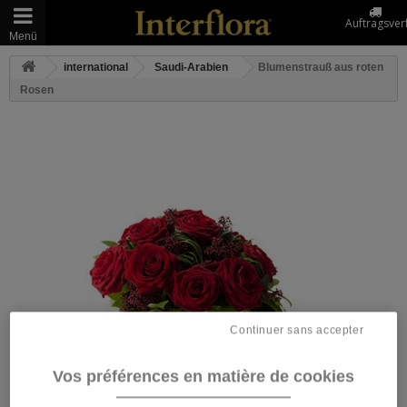
Auftragsver
Menü
international
Saudi-Arabien
Blumenstrauß aus roten
Rosen
Continuer sans accepter
Vos préférences en matière de cookies