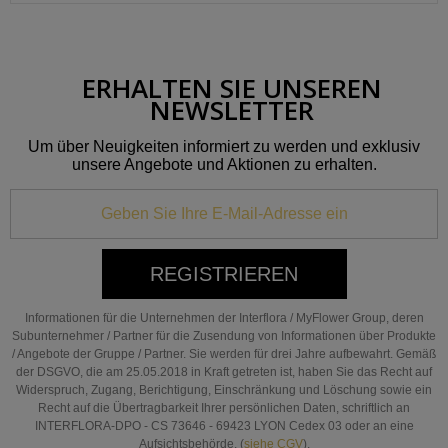
ERHALTEN SIE UNSEREN
NEWSLETTER
Um über Neuigkeiten informiert zu werden und exklusiv
unsere Angebote und Aktionen zu erhalten.
REGISTRIEREN
Informationen für die Unternehmen der Interflora / MyFlower Group, deren
Subunternehmer / Partner für die Zusendung von Informationen über Produkte
/ Angebote der Gruppe / Partner. Sie werden für drei Jahre aufbewahrt. Gemäß
der DSGVO, die am 25.05.2018 in Kraft getreten ist, haben Sie das Recht auf
Widerspruch, Zugang, Berichtigung, Einschränkung und Löschung sowie ein
Recht auf die Übertragbarkeit Ihrer persönlichen Daten, schriftlich an
INTERFLORA-DPO - CS 73646 - 69423 LYON Cedex 03 oder an eine
Aufsichtsbehörde. (
siehe CGV
).