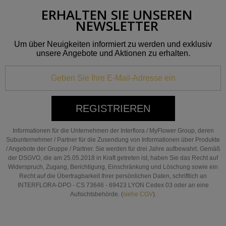
ERHALTEN SIE UNSEREN
NEWSLETTER
Um über Neuigkeiten informiert zu werden und exklusiv
unsere Angebote und Aktionen zu erhalten.
REGISTRIEREN
Informationen für die Unternehmen der Interflora / MyFlower Group, deren
Subunternehmer / Partner für die Zusendung von Informationen über Produkte
/ Angebote der Gruppe / Partner. Sie werden für drei Jahre aufbewahrt. Gemäß
der DSGVO, die am 25.05.2018 in Kraft getreten ist, haben Sie das Recht auf
Widerspruch, Zugang, Berichtigung, Einschränkung und Löschung sowie ein
Recht auf die Übertragbarkeit Ihrer persönlichen Daten, schriftlich an
INTERFLORA-DPO - CS 73646 - 69423 LYON Cedex 03 oder an eine
Aufsichtsbehörde. (
siehe CGV
).