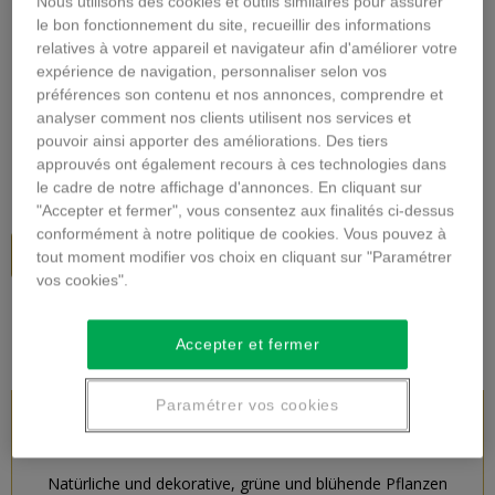
Nous utilisons des cookies et outils similaires pour assurer
Vergrößern
le bon fonctionnement du site, recueillir des informations
relatives à votre appareil et navigateur afin d'améliorer votre
expérience de navigation, personnaliser selon vos
BLÜHENDE PFLANZE
préférences son contenu et nos annonces, comprendre et
analyser comment nos clients utilisent nos services et
Beschreibung
pouvoir ainsi apporter des améliorations. Des tiers
approuvés ont également recours à ces technologies dans
24,00 €
inkl. MwSt.
le cadre de notre affichage d'annonces. En cliquant sur
"Accepter et fermer", vous consentez aux finalités ci-dessus
conformément à notre politique de cookies. Vous pouvez à
In den Warenkorb
tout moment modifier vos choix en cliquant sur "Paramétrer
vos cookies".
Accepter et fermer
Paramétrer vos cookies
PRODUKTBESCHREIBUNG
Natürliche und dekorative, grüne und blühende Pflanzen