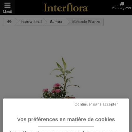
Auftragsver
Menü
international
Samoa
blühende Pflanze
Continuer sans accepter
Vos préférences en matière de cookies