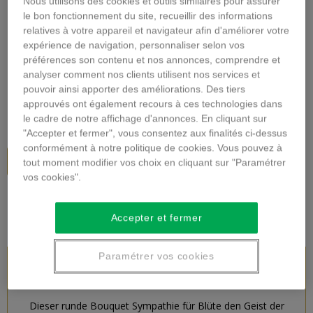
Nous utilisons des cookies et outils similaires pour assurer
Vergrößern
le bon fonctionnement du site, recueillir des informations
relatives à votre appareil et navigateur afin d'améliorer votre
expérience de navigation, personnaliser selon vos
TRAUER BLUMENSTRAUSS
préférences son contenu et nos annonces, comprendre et
analyser comment nos clients utilisent nos services et
Beschreibung
pouvoir ainsi apporter des améliorations. Des tiers
approuvés ont également recours à ces technologies dans
105,00 €
inkl. MwSt.
le cadre de notre affichage d'annonces. En cliquant sur
"Accepter et fermer", vous consentez aux finalités ci-dessus
conformément à notre politique de cookies. Vous pouvez à
In den Warenkorb
tout moment modifier vos choix en cliquant sur "Paramétrer
vos cookies".
Accepter et fermer
Paramétrer vos cookies
PRODUKTBESCHREIBUNG
Dieser runde Bouquet Sympathie für Blüte den Geist der