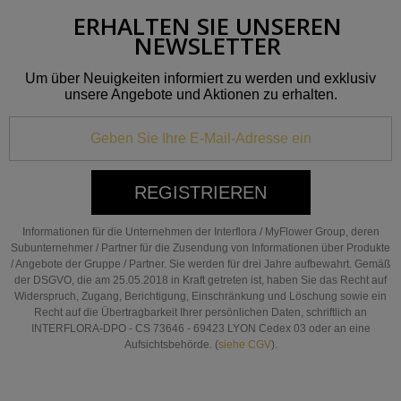
ERHALTEN SIE UNSEREN
NEWSLETTER
Um über Neuigkeiten informiert zu werden und exklusiv
unsere Angebote und Aktionen zu erhalten.
REGISTRIEREN
Informationen für die Unternehmen der Interflora / MyFlower Group, deren
Subunternehmer / Partner für die Zusendung von Informationen über Produkte
/ Angebote der Gruppe / Partner. Sie werden für drei Jahre aufbewahrt. Gemäß
der DSGVO, die am 25.05.2018 in Kraft getreten ist, haben Sie das Recht auf
Widerspruch, Zugang, Berichtigung, Einschränkung und Löschung sowie ein
Recht auf die Übertragbarkeit Ihrer persönlichen Daten, schriftlich an
INTERFLORA-DPO - CS 73646 - 69423 LYON Cedex 03 oder an eine
Aufsichtsbehörde. (
siehe CGV
).