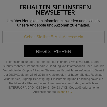
ERHALTEN SIE UNSEREN
NEWSLETTER
Um über Neuigkeiten informiert zu werden und exklusiv
unsere Angebote und Aktionen zu erhalten.
REGISTRIEREN
Informationen für die Unternehmen der Interflora / MyFlower Group, deren
Subunternehmer / Partner für die Zusendung von Informationen über Produkte
/ Angebote der Gruppe / Partner. Sie werden für drei Jahre aufbewahrt. Gemäß
der DSGVO, die am 25.05.2018 in Kraft getreten ist, haben Sie das Recht auf
Widerspruch, Zugang, Berichtigung, Einschränkung und Löschung sowie ein
Recht auf die Übertragbarkeit Ihrer persönlichen Daten, schriftlich an
INTERFLORA-DPO - CS 73646 - 69423 LYON Cedex 03 oder an eine
Aufsichtsbehörde. (
siehe CGV
).