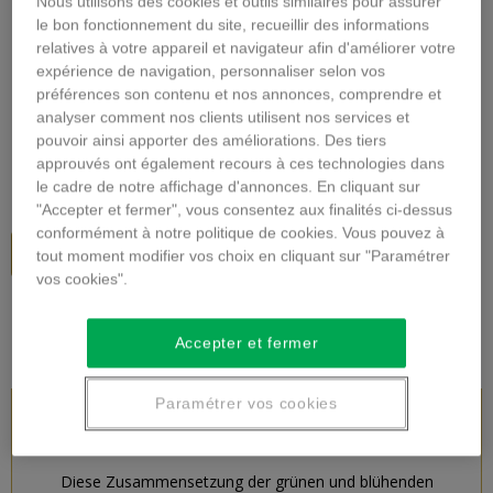
Nous utilisons des cookies et outils similaires pour assurer
Vergrößern
le bon fonctionnement du site, recueillir des informations
relatives à votre appareil et navigateur afin d'améliorer votre
expérience de navigation, personnaliser selon vos
MONTAGEWERK
préférences son contenu et nos annonces, comprendre et
analyser comment nos clients utilisent nos services et
Beschreibung
pouvoir ainsi apporter des améliorations. Des tiers
approuvés ont également recours à ces technologies dans
9,00 €
inkl. MwSt.
le cadre de notre affichage d'annonces. En cliquant sur
"Accepter et fermer", vous consentez aux finalités ci-dessus
conformément à notre politique de cookies. Vous pouvez à
In den Warenkorb
tout moment modifier vos choix en cliquant sur "Paramétrer
vos cookies".
Accepter et fermer
Paramétrer vos cookies
PRODUKTBESCHREIBUNG
Diese Zusammensetzung der grünen und blühenden