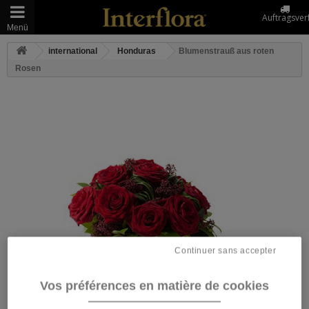
Auftragsver
Menü
international
Honduras
Blumenstrauß aus roten
Rosen
Continuer sans accepter
Vos préférences en matière de cookies