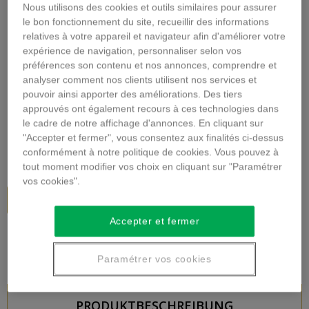
Nous utilisons des cookies et outils similaires pour assurer
le bon fonctionnement du site, recueillir des informations
Vergrößern
relatives à votre appareil et navigateur afin d'améliorer votre
expérience de navigation, personnaliser selon vos
BLUMENSTRAUSS AUS R
préférences son contenu et nos annonces, comprendre et
analyser comment nos clients utilisent nos services et
OTEN ROSEN
pouvoir ainsi apporter des améliorations. Des tiers
approuvés ont également recours à ces technologies dans
Beschreibung
le cadre de notre affichage d'annonces. En cliquant sur
"Accepter et fermer", vous consentez aux finalités ci-dessus
61,00 €
inkl. MwSt.
conformément à notre politique de cookies. Vous pouvez à
tout moment modifier vos choix en cliquant sur "Paramétrer
vos cookies".
In den Warenkorb
Accepter et fermer
Paramétrer vos cookies
PRODUKTBESCHREIBUNG