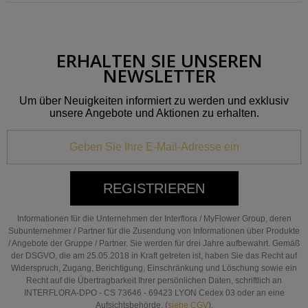
ERHALTEN SIE UNSEREN
NEWSLETTER
Um über Neuigkeiten informiert zu werden und exklusiv
unsere Angebote und Aktionen zu erhalten.
REGISTRIEREN
Informationen für die Unternehmen der Interflora / MyFlower Group, deren
Subunternehmer / Partner für die Zusendung von Informationen über Produkte
/ Angebote der Gruppe / Partner. Sie werden für drei Jahre aufbewahrt. Gemäß
der DSGVO, die am 25.05.2018 in Kraft getreten ist, haben Sie das Recht auf
Widerspruch, Zugang, Berichtigung, Einschränkung und Löschung sowie ein
Recht auf die Übertragbarkeit Ihrer persönlichen Daten, schriftlich an
INTERFLORA-DPO - CS 73646 - 69423 LYON Cedex 03 oder an eine
Aufsichtsbehörde. (
siehe CGV
).