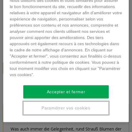
Nous utilisons des cookies et outils similaires pour assurer
Vergrößern
le bon fonctionnement du site, recueillir des informations
relatives à votre appareil et navigateur afin d'améliorer votre
expérience de navigation, personnaliser selon vos
SEASONAL BOUQUET
préférences son contenu et nos annonces, comprendre et
analyser comment nos clients utilisent nos services et
Beschreibung
pouvoir ainsi apporter des améliorations. Des tiers
approuvés ont également recours à ces technologies dans
47,00 €
inkl. MwSt.
le cadre de notre affichage d'annonces. En cliquant sur
"Accepter et fermer", vous consentez aux finalités ci-dessus
conformément à notre politique de cookies. Vous pouvez à
In den Warenkorb
tout moment modifier vos choix en cliquant sur "Paramétrer
vos cookies".
Accepter et fermer
Paramétrer vos cookies
PRODUKTBESCHREIBUNG
Was auch immer die Gelegenheit, rund Strauß Blumen der