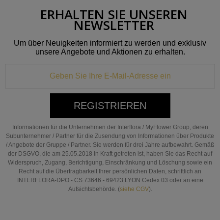
ERHALTEN SIE UNSEREN
NEWSLETTER
Um über Neuigkeiten informiert zu werden und exklusiv
unsere Angebote und Aktionen zu erhalten.
REGISTRIEREN
Informationen für die Unternehmen der Interflora / MyFlower Group, deren
Subunternehmer / Partner für die Zusendung von Informationen über Produkte
/ Angebote der Gruppe / Partner. Sie werden für drei Jahre aufbewahrt. Gemäß
der DSGVO, die am 25.05.2018 in Kraft getreten ist, haben Sie das Recht auf
Widerspruch, Zugang, Berichtigung, Einschränkung und Löschung sowie ein
Recht auf die Übertragbarkeit Ihrer persönlichen Daten, schriftlich an
INTERFLORA-DPO - CS 73646 - 69423 LYON Cedex 03 oder an eine
Aufsichtsbehörde. (
siehe CGV
).