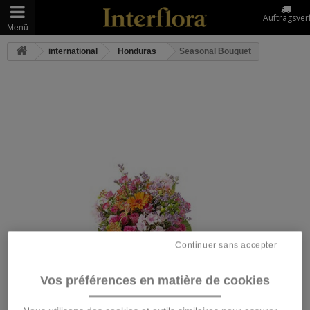
Auftragsver
Menü
international
Honduras
Seasonal Bouquet
Continuer sans accepter
Vos préférences en matière de cookies