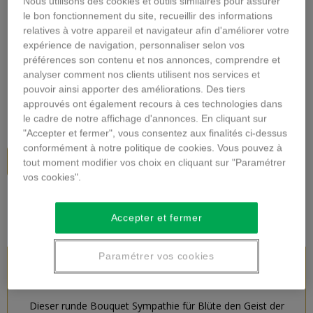
Nous utilisons des cookies et outils similaires pour assurer
Vergrößern
le bon fonctionnement du site, recueillir des informations
relatives à votre appareil et navigateur afin d'améliorer votre
expérience de navigation, personnaliser selon vos
TRAUER BLUMENSTRAUSS
préférences son contenu et nos annonces, comprendre et
analyser comment nos clients utilisent nos services et
Beschreibung
pouvoir ainsi apporter des améliorations. Des tiers
approuvés ont également recours à ces technologies dans
56,00 €
inkl. MwSt.
le cadre de notre affichage d'annonces. En cliquant sur
"Accepter et fermer", vous consentez aux finalités ci-dessus
conformément à notre politique de cookies. Vous pouvez à
In den Warenkorb
tout moment modifier vos choix en cliquant sur "Paramétrer
vos cookies".
Accepter et fermer
Paramétrer vos cookies
PRODUKTBESCHREIBUNG
Dieser runde Bouquet Sympathie für Blüte den Geist der