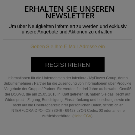
ERHALTEN SIE UNSEREN
NEWSLETTER
Um über Neuigkeiten informiert zu werden und exklusiv
unsere Angebote und Aktionen zu erhalten.
REGISTRIEREN
Informationen für die Unternehmen der Interflora / MyFlower Group, deren
Subunternehmer / Partner für die Zusendung von Informationen über Produkte
/ Angebote der Gruppe / Partner. Sie werden für drei Jahre aufbewahrt. Gemäß
der DSGVO, die am 25.05.2018 in Kraft getreten ist, haben Sie das Recht auf
Widerspruch, Zugang, Berichtigung, Einschränkung und Löschung sowie ein
Recht auf die Übertragbarkeit Ihrer persönlichen Daten, schriftlich an
INTERFLORA-DPO - CS 73646 - 69423 LYON Cedex 03 oder an eine
Aufsichtsbehörde. (
siehe CGV
).