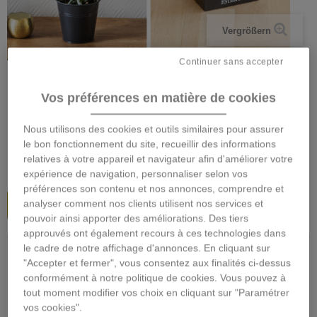
Vergrößern
Continuer sans accepter
EHRLICHE UND DUFTKERZE
ESTEBAN
Vos préférences en matière de cookies
Beschreibung
Nous utilisons des cookies et outils similaires pour assurer
le bon fonctionnement du site, recueillir des informations
61,95 €
inkl. MwSt.
relatives à votre appareil et navigateur afin d'améliorer votre
expérience de navigation, personnaliser selon vos
préférences son contenu et nos annonces, comprendre et
In den Warenkorb
analyser comment nos clients utilisent nos services et
pouvoir ainsi apporter des améliorations. Des tiers
approuvés ont également recours à ces technologies dans
le cadre de notre affichage d'annonces. En cliquant sur
Füge deiner Bestellung ein Geschenk hinzu :
"Accepter et fermer", vous consentez aux finalités ci-dessus
conformément à notre politique de cookies. Vous pouvez à
tout moment modifier vos choix en cliquant sur "Paramétrer
vos cookies".