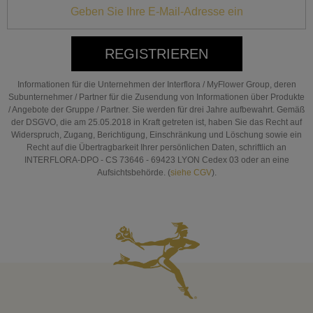
REGISTRIEREN
Informationen für die Unternehmen der Interflora / MyFlower Group, deren
Subunternehmer / Partner für die Zusendung von Informationen über Produkte
/ Angebote der Gruppe / Partner. Sie werden für drei Jahre aufbewahrt. Gemäß
der DSGVO, die am 25.05.2018 in Kraft getreten ist, haben Sie das Recht auf
Widerspruch, Zugang, Berichtigung, Einschränkung und Löschung sowie ein
Recht auf die Übertragbarkeit Ihrer persönlichen Daten, schriftlich an
INTERFLORA-DPO - CS 73646 - 69423 LYON Cedex 03 oder an eine
Aufsichtsbehörde. (
siehe CGV
).