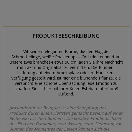
PRODUKTBESCHREIBUNG
Mit seinem eleganten Blume, die den Flug der
Schmetterlinge, weiße Phalaenopsis Orchidee erinnert an
unsere zwei branches4 etwa 50 cm laden Sie Ihre Nachricht
mit Takt und Originalität zu vermitteln. Die Blumen-
Lieferung auf einem Arbeitsplatz oder zu Hause zur
Verfügung gestellt wird, ist hier eine blühende Pflanze, die
verspricht eine schöne Überraschung jede Emotion zu
schaffen. Sie ist hier mit ihrer Kerze Esteban-Interflora9
duftend.
präsentiert Inter Bouquet ist eine Schöpfung des
Produkts durch einen Floristen gemacht basiert auf einer
Reihe von frischen Blumen . Die kreative Empfindlichkeit
des Floristen Darsteller, sein Wissen, seine Lieferung von
Blumen des Momentes der Saison können sich die