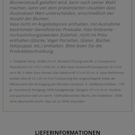
Blumenstrauß geliefert wird, kann nach seiner Wahl
machen, kann von dem präsentierten visuellen dass
illustrativen Wert unterscheiden, einschließlich der
Anzahl der Blumen.
Vase nicht im Angebotspreis enthalten, mit Ausnahme
bestimmter identifizierter Produkte. Foto Ambiente -
nschaulichungszwecken Zubehör, nicht im Preis
enthalten (Glocke, Vogel Porzellan, Gläser, Bücher,
Holzpuppe, etc.) enthalten. Bitte lesen Sie die
Produktbeschreibung
1- Teddybär Harry, Größe 24 cm, Standard CE-Jung und Alt. 2- transparent
PlastikVase L12 x P12 x H16 cm. 3- Mini Vase Kunststoff transparent L8 x H14
cm x P8. 3- Rohr Vase Format Glas Medium Ø 12 x H 20 cm. 4- Vase Rohrformat
Großen Glas Ø 12 x 25 cm H 6-7-Containing Die vorgeschlagene Farbe der
Pflanze kann die Versorgung der Floristen variieren. 9 - Duftkerze Estéban - 170
gr. Französisch Fertigung 100% handgefertigt. Glasglas: 07 x H. 9 cm. Parfüms
und qualitative kalt als warm. 100% pflanzliches Wachs, ein Farbmittel. 100%
reine Baumwolle Docht. Glas ist zu 100% recycelbar.
LIEFERINFORMATIONEN