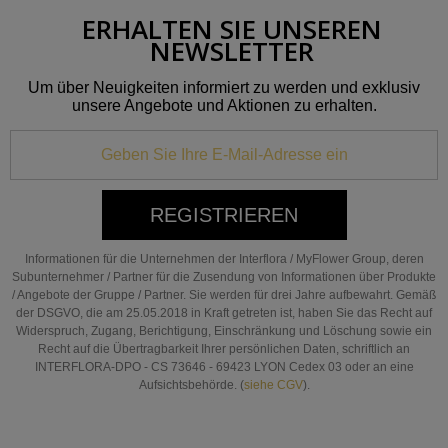
ERHALTEN SIE UNSEREN
NEWSLETTER
Um über Neuigkeiten informiert zu werden und exklusiv
unsere Angebote und Aktionen zu erhalten.
REGISTRIEREN
Informationen für die Unternehmen der Interflora / MyFlower Group, deren
Subunternehmer / Partner für die Zusendung von Informationen über Produkte
/ Angebote der Gruppe / Partner. Sie werden für drei Jahre aufbewahrt. Gemäß
der DSGVO, die am 25.05.2018 in Kraft getreten ist, haben Sie das Recht auf
Widerspruch, Zugang, Berichtigung, Einschränkung und Löschung sowie ein
Recht auf die Übertragbarkeit Ihrer persönlichen Daten, schriftlich an
INTERFLORA-DPO - CS 73646 - 69423 LYON Cedex 03 oder an eine
Aufsichtsbehörde. (
siehe CGV
).