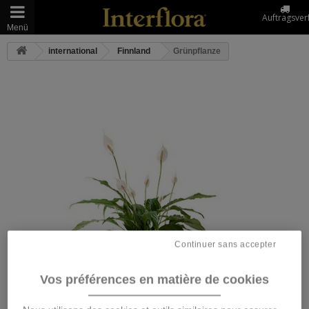
Auftragsver
Menü
international
Finnland
Grünpflanze
Continuer sans accepter
Vos préférences en matière de cookies