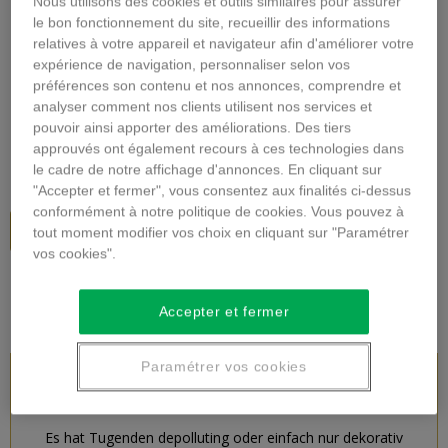
Nous utilisons des cookies et outils similaires pour assurer
Vergrößern
le bon fonctionnement du site, recueillir des informations
relatives à votre appareil et navigateur afin d'améliorer votre
expérience de navigation, personnaliser selon vos
GRÜNPFLANZE
préférences son contenu et nos annonces, comprendre et
analyser comment nos clients utilisent nos services et
Beschreibung
pouvoir ainsi apporter des améliorations. Des tiers
approuvés ont également recours à ces technologies dans
41,00 €
inkl. MwSt.
le cadre de notre affichage d'annonces. En cliquant sur
"Accepter et fermer", vous consentez aux finalités ci-dessus
conformément à notre politique de cookies. Vous pouvez à
In den Warenkorb
tout moment modifier vos choix en cliquant sur "Paramétrer
vos cookies".
Accepter et fermer
Paramétrer vos cookies
PRODUKTBESCHREIBUNG
Es hat Tugenden depolluting oder einfach nur dekorativ