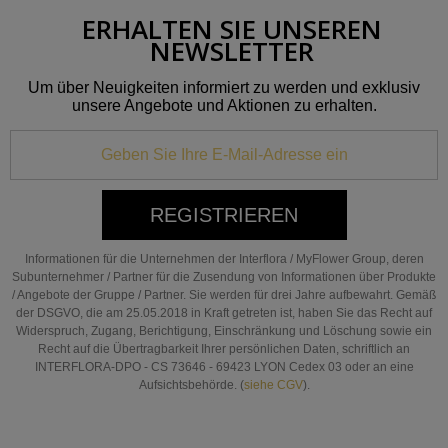
ERHALTEN SIE UNSEREN
NEWSLETTER
Um über Neuigkeiten informiert zu werden und exklusiv
unsere Angebote und Aktionen zu erhalten.
REGISTRIEREN
Informationen für die Unternehmen der Interflora / MyFlower Group, deren
Subunternehmer / Partner für die Zusendung von Informationen über Produkte
/ Angebote der Gruppe / Partner. Sie werden für drei Jahre aufbewahrt. Gemäß
der DSGVO, die am 25.05.2018 in Kraft getreten ist, haben Sie das Recht auf
Widerspruch, Zugang, Berichtigung, Einschränkung und Löschung sowie ein
Recht auf die Übertragbarkeit Ihrer persönlichen Daten, schriftlich an
INTERFLORA-DPO - CS 73646 - 69423 LYON Cedex 03 oder an eine
Aufsichtsbehörde. (
siehe CGV
).