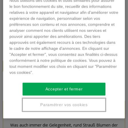
Nous utilisons des cookies et outils similaires pour assurer
Vergrößern
le bon fonctionnement du site, recueillir des informations
relatives à votre appareil et navigateur afin d'améliorer votre
expérience de navigation, personnaliser selon vos
SEASONAL BOUQUET
préférences son contenu et nos annonces, comprendre et
analyser comment nos clients utilisent nos services et
Beschreibung
pouvoir ainsi apporter des améliorations. Des tiers
approuvés ont également recours à ces technologies dans
46,00 €
inkl. MwSt.
le cadre de notre affichage d'annonces. En cliquant sur
"Accepter et fermer", vous consentez aux finalités ci-dessus
conformément à notre politique de cookies. Vous pouvez à
In den Warenkorb
tout moment modifier vos choix en cliquant sur "Paramétrer
vos cookies".
Accepter et fermer
Paramétrer vos cookies
PRODUKTBESCHREIBUNG
Was auch immer die Gelegenheit, rund Strauß Blumen der