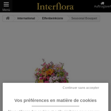
Auftragsver
Menü
international
Elfenbeinküste
Seasonal Bouquet
Continuer sans accepter
Vos préférences en matière de cookies